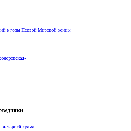
ий в годы Первой Мировой войны
еодоровская»
поведники
с историей храма