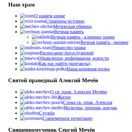
Наш храм
О нашем храме
Страницы истории
Мечевская община
Вечная память
Вечная память - клирики храма
Вечная память - миряне
Убранство храма
Расписание богослужений
Объявления, информация, новости
Как нас найти (контакты)
Наша книжная полка
Святой праведный Алексий Мечёв
О св. прав. Алексии Мечёве
Житие
Слова св. прав. Алексия
Молитвы, тропарь, кондак
Служба
Cовременное почитание
Священномученик Сергий Мечёв