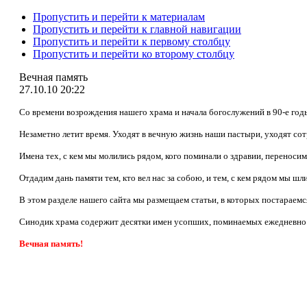
Пропустить и перейти к материалам
Пропустить и перейти к главной навигации
Пропустить и перейти к первому столбцу
Пропустить и перейти ко второму столбцу
Вечная память
27.10.10 20:22
Со времени возрождения нашего храма и начала богослужений в 90-е годы
Незаметно летит время. Уходят в вечную жизнь наши пастыри, уходят со
Имена тех, с кем мы молились рядом, кого поминали о здравии, переноси
Отдадим дань памяти тем, кто вел нас за собою, и тем, с кем рядом мы шли
В этом разделе нашего сайта мы размещаем статьи, в которых постараемс
Синодик храма содержит десятки имен усопших, поминаемых ежедневно н
Вечная память!