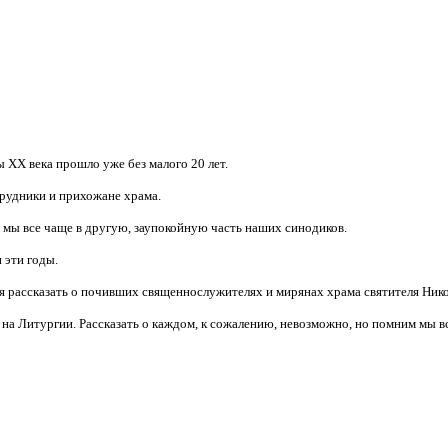
 ХХ века прошло уже без малого 20 лет.
трудники и прихожане храма.
м мы все чаще в другую, заупокойную часть наших синодиков.
 эти годы.
я рассказать о почивших священнослужителях и мирянах храма святителя Нико
а Литургии. Рассказать о каждом, к сожалению, невозможно, но помним мы в