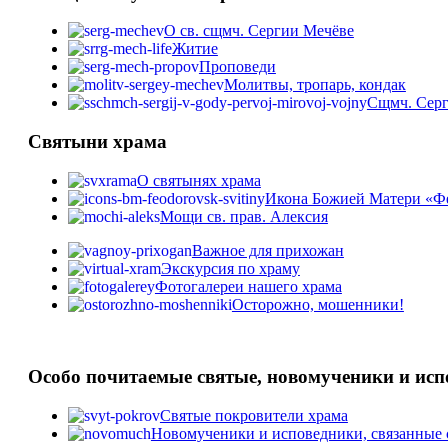
О св. сщмч. Сергии Мечёве
Житие
Проповеди
Молитвы, тропарь, кондак
Сщмч. Серг
Святыни храма
О святынях храма
Икона Божией Матери «Ф
Мощи св. прав. Алексия
Важное для прихожан
Экскурсия по храму
Фотогалереи нашего храма
Осторожно, мошенники!
Особо почитаемые святые, новомученики и ис
Святые покровители храма
Новомученики и исповедники, связанные 