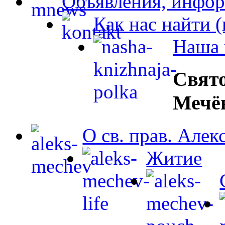
Объявления, инфор
Как нас найти 
Наша 
Свят
Мечё
О св. прав. Але
Житие