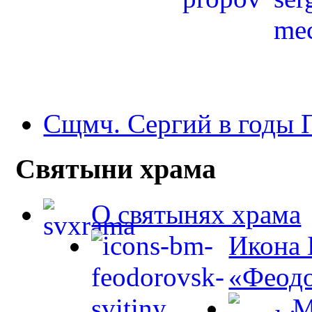
Сщмч. Сергий в годы
Святыни храма
О святынях храма
Икона 
«Феодо
М