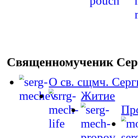
Священномученик Сер
О св. сщмч. Сер
Житие
Пр