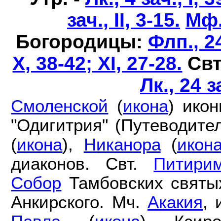
зач., II, 3-15.
Мф.,
Богородицы:
Флп., 24
X, 38-42; XI, 27-28.
Свт
Лк., 24 з
Смоленской
(
икона
) ико
"Одигитрия" (Путеводител
(
икона
),
Никанора
(
икон
диаконов. Свт.
Питири
Собор
Тамбовских святы
Анкирского. Мч.
Акакия
, 