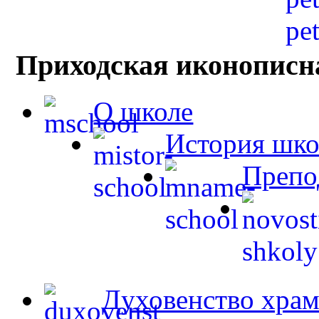
Приходская иконописн
О школе
История шк
Препо
Духовенство храм