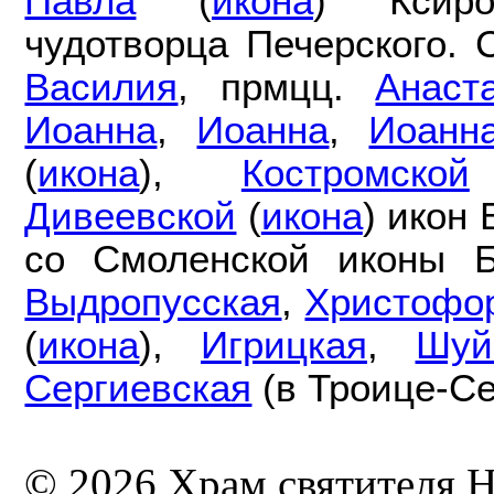
Павла
(
икона
) Ксир
чудотворца Печерского.
Василия
, прмцц.
Анаст
Иоанна
,
Иоанна
,
Иоанн
(
икона
),
Костромской
Дивеевской
(
икона
) икон
со Смоленской иконы 
Выдропусская
,
Христофо
(
икона
),
Игрицкая
,
Шуй
Сергиевская
(в Троице-Се
© 2026 Храм святителя Н