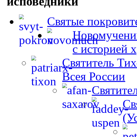
исповедники
Святые покровит
Новомученик
с историей 
Святитель Тих
Всея России
Святите
Св
(У