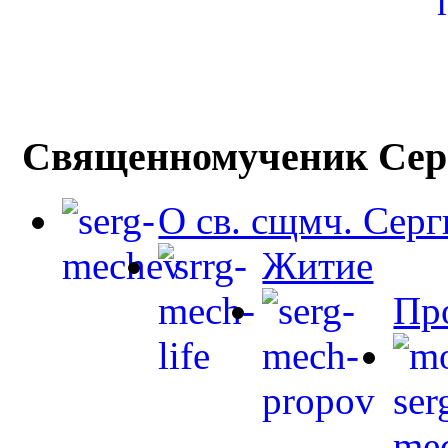
Священномученик Сер
О св. сщмч. Сер
Житие
Пр