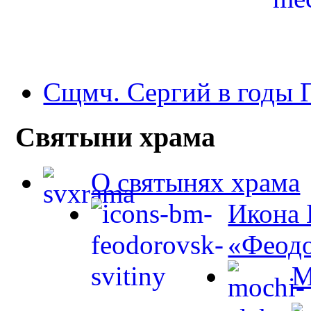
Сщмч. Сергий в годы
Святыни храма
О святынях храма
Икона 
«Феодо
М