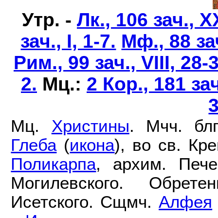
Утр. -
Лк., 106 зач., X
зач., I, 1-7.
Мф., 88 зач
Рим., 99 зач., VIII, 28-
2.
Мц.:
2 Кор., 181 зач
Мц.
Христины
. Мчч. бл
Глеба
(
икона
), во св. К
Поликарпа
, архим. Пече
Могилевского. Обре
Исетского. Сщмч.
Алфея