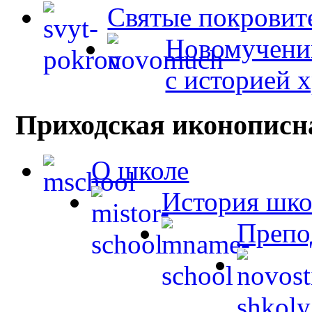
Святые покровит
Новомученик
с историей 
Приходская иконописн
О школе
История шк
Препо