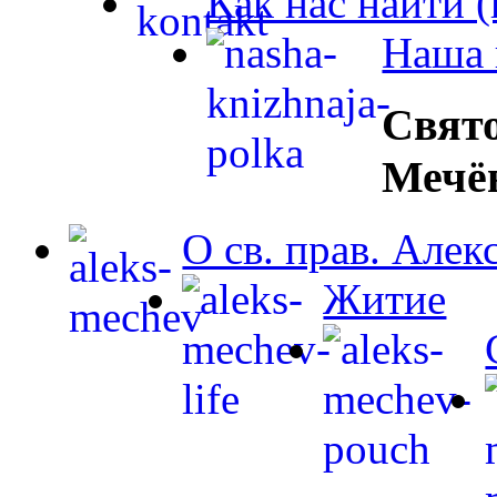
Как нас найти 
Наша 
Свят
Мечё
О св. прав. Але
Житие