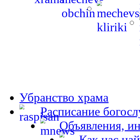
Убранство храма
Расписание богос
Объявления, и
Как нас най