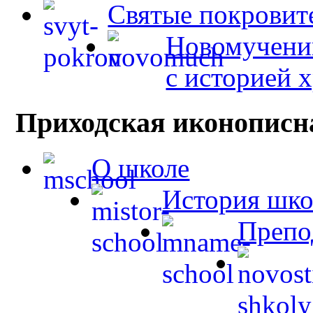
Святые покровит
Новомученик
с историей 
Приходская иконописн
О школе
История шк
Препо