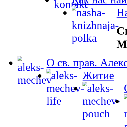
Н
С
М
О св. прав. Але
Житие