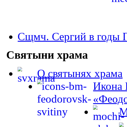
Сщмч. Сергий в годы
Святыни храма
О святынях храма
Икона 
«Феодо
М