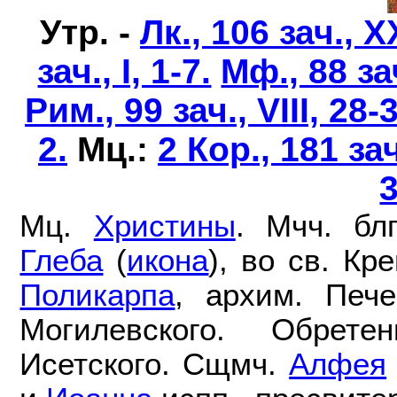
Утр. -
Лк., 106 зач., X
зач., I, 1-7.
Мф., 88 зач
Рим., 99 зач., VIII, 28-
2.
Мц.:
2 Кор., 181 зач
Мц.
Христины
. Мчч. бл
Глеба
(
икона
), во св. К
Поликарпа
, архим. Пече
Могилевского. Обре
Исетского. Сщмч.
Алфея