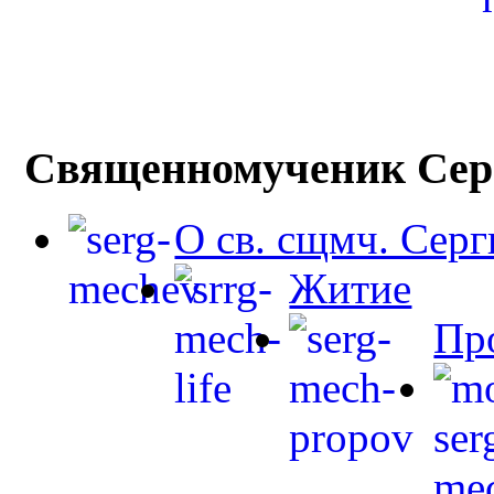
Священномученик Сер
О св. сщмч. Сер
Житие
Пр