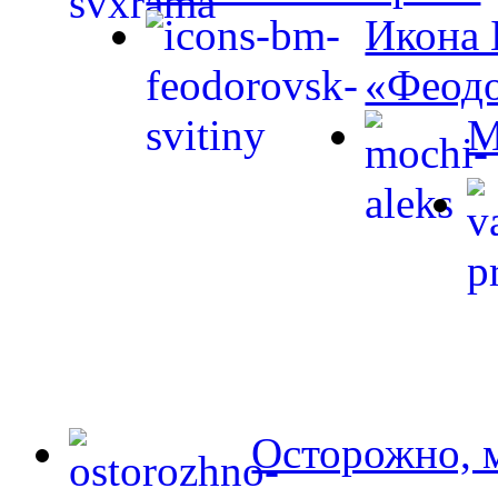
Икона 
«Феодо
М
Осторожно, 