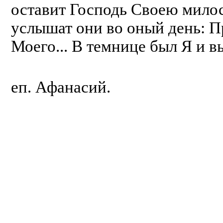
оставит Господь Своею мило
услышат они во оный день: П
Моего... В темнице был Я и 
еп. Афанасий.