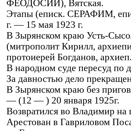
ФЕОДОСИЙ), Вятская.
Этапы (еписк. СЕРАФИМ, еп
г. — 15 мая 1923 г.
В Зырянском краю Усть-Сысоль
(митрополит Кирилл, архиепи
протоиерей Богданов, архие
В народном суде пересуд по д
За давностью дело прекращено
В Зырянском краю без пригово
— (12 — ) 20 января 1925г.
Возвратился во Владимир на 
Арестован в Гавриловом Посад