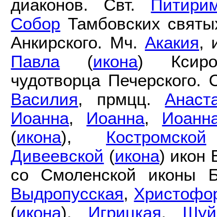
диаконов. Свт.
Питири
Собор
Тамбовских святы
Анкирского. Мч.
Акакия
, 
Павла
(
икона
) Ксир
чудотворца Печерского.
Василия
, прмцц.
Анаст
Иоанна
,
Иоанна
,
Иоанн
(
икона
),
Костромской
Дивеевской
(
икона
) икон
со Смоленской иконы 
Выдропусская
,
Христофо
(
икона
),
Игрицкая
,
Шуй