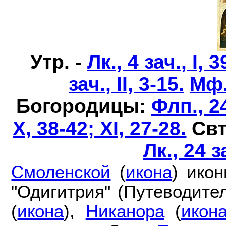
Утр. -
Лк., 4 зач., I, 3
зач., II, 3-15.
Мф.,
Богородицы:
Флп., 24
X, 38-42; XI, 27-28.
Свт
Лк., 24 з
Смоленской
(
икона
) ико
"Одигитрия" (Путеводител
(
икона
),
Никанора
(
икон