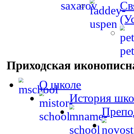
Св
(У
Приходская иконописн
О школе
История шк
Препо