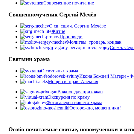
Cовременное почитание
Священномученик Сергий Мечёв
О св. сщмч. Сергии Мечёве
Житие
Проповеди
Молитвы, тропарь, кондак
Сщмч. Серг
Святыни храма
О святынях храма
Икона Божией Матери «Ф
Мощи св. прав. Алексия
Важное для прихожан
Экскурсия по храму
Фотогалереи нашего храма
Осторожно, мошенники!
Особо почитаемые святые, новомученики и ис