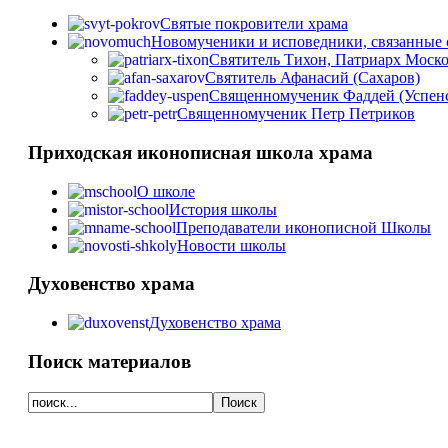
Святые покровители храма
Новомученики и исповедники, связанные 
Святитель Тихон, Патриарх Моско
Святитель Афанасий (Сахаров)
Священномученик Фаддей (Успенск
Священномученик Петр Петриков
Приходская иконописная школа храма
О школе
История школы
Преподаватели иконописной Школы
Новости школы
Духовенство храма
Духовенство храма
Поиск материалов