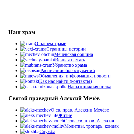
Наш храм
О нашем храме
Страницы истории
Мечевская община
Вечная память
Убранство храма
Расписание богослужений
Объявления, информация, новости
Как нас найти (контакты)
Наша книжная полка
Святой праведный Алексий Мечёв
О св. прав. Алексии Мечёве
Житие
Слова св. прав. Алексия
Молитвы, тропарь, кондак
Служба