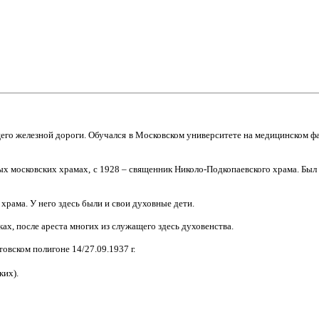
щего железной дороги. Обучался в Московском университете на медицинском фак
ных московских храмах, с 1928 – священник Николо-Подкопаевского храма. Был
храма. У него здесь были и свои духовные дети.
ах, после ареста многих из служащего здесь духовенства.
товском полигоне 14/27.09.1937 г.
ких).