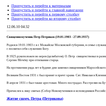
Пропустить и перейти к материалам
Пропустить и перейти к главной навигации
Пропустить и перейти к первому столбцу
Пропустить и перейти ко второму столбцу
12.06.10 04:32
Священномученик Петр Петриков (19.01.1903 - 27.09.1937)
Родился 19.01.1903 г. в г. Можайске Московской губернии, в семье служа
г. посвятил себя служению Богу.
В 1925 рукоположен во иерея (целибатом). О. Петр священствовал в раз
Сергию Мечёву при отпевании старца.
На протяжении ряда лет в будние дни заменял священников Маросейского 
Великим Постом 1931 г. был принят в причт храма Свт. Николая в Кленник
В апреле 1931 г. был также арестован. Много пострадал. Расстрелян на Бу
Причислен к лику святых (Собор Новомучеников и исповедников Российс
Житие сщмч. Петра (Петрикова)