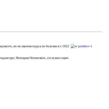
ультете, но не окончил курса по болезни и с 1922
 чадом прп. Нектария Оптинского, сослужил сщмч.