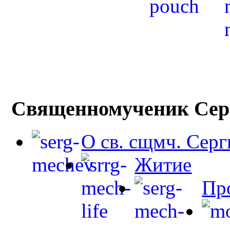
Священномученик Сер
О св. сщмч. Сер
Житие
Пр