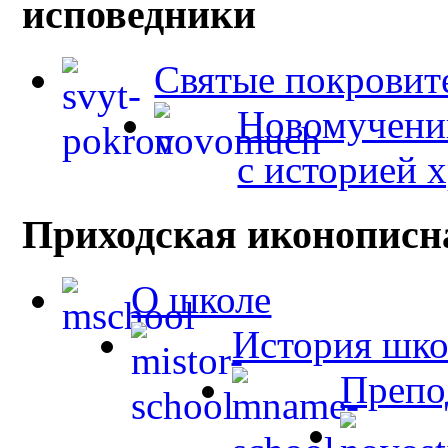
исповедники
Святые покровит
Новомученик
с историей 
Приходская иконописн
О школе
История шк
Препо