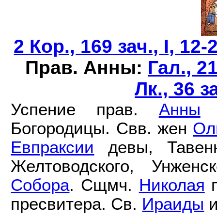
2 Кор., 169 зач., I, 12-
Прав. Анны:
Гал., 21
Лк., 36 за
Успение прав.
Анны
Богородицы. Свв. жен
Ол
Евпраксии
девы, Тавен
Желтоводского, Унжен
Собора
. Сщмч.
Николая
п
пресвитера. Св.
Ираиды
и