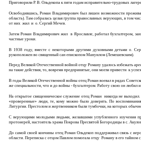
Приговорили Р. В. Ольдекопа к пяти годам исправительно-трудовых лагере
Освободившись, Роман Владимирович был лишен возможности проживать
область). Там собралась целая группа православных верующих, в том чи
от них жил и о. Сергий Мечев.
Затем Роман Владимирович жил в Ярославле, работал бухгалтером, зани
частные уроки.
В 1938 году, вместе с некоторыми другими духовными детьми о. Се
рукоположен во священный сан епископом Мануилом (Лемешевским).
Перед Великой Отечественной войной отцу Роману удалось избежать арес
на такие действия, то, вовремя предпринятые, они могли привести к успе
В годы Великой Отечественной войны отец Роман воевал в рядах Советско
же специальности, что и до войны - бухгалтером. Работу свою он любил и
На открытое священническое служение отец Роман никогда не выходил.
«проверенные» люди, те, кому можно было доверять. По воспоминания
Литургии. Престолом и жертвенником были тумбочки, на которых обычно
С верующими молодыми людьми, желавшими углубленного изучения пра
протоиерей, настоятель храма Покрова Пресвятой Богородицы в с. Акуло
До самой своей кончины отец Роман Ольдекоп поддерживал связь с иеро
области. Переписка с отцом Павлом помогала отцу Роману в его тайном 