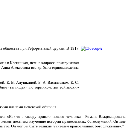
и общества при Реформатской церкви. В 1917
ая в Кленниках, пел на клиросе, прислуживал
, Анна Алексеевна всегда была единомысленна
й, Е. В. Апушкиной, Б. А. Васильевым, Е. С.
 был «вычищен», по терминологии той эпохи -
ругими членами мечевской общины.
чев: «Как-то в камеру привели нового человека – Романа Владимировича
всю жизнь посвятил изучению истории православных богослужений. Он мне
н за это. Он мог бы быть великим учителем православных богослужений».*