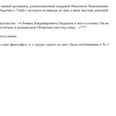
ославный кружковец, рукоположенный владыкой Мануилом Лемешевским.
идочки о. Глебу», которого он никогда не знал, а меня знал еще девочкой.
детельство: «А Романа Владимировича Ольдекопа я знал и отпевал. Он же
евал ночью, в гражданском. Облачение клал под спину…»***
богословию.
усских философах» и о трудах одного из них» была опубликована в № 2