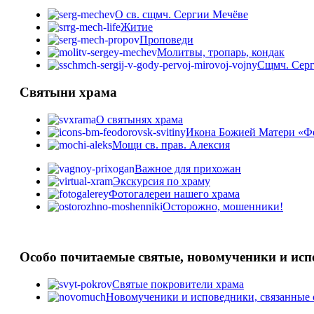
О св. сщмч. Сергии Мечёве
Житие
Проповеди
Молитвы, тропарь, кондак
Сщмч. Серг
Святыни храма
О святынях храма
Икона Божией Матери «Ф
Мощи св. прав. Алексия
Важное для прихожан
Экскурсия по храму
Фотогалереи нашего храма
Осторожно, мошенники!
Особо почитаемые святые, новомученики и ис
Святые покровители храма
Новомученики и исповедники, связанные 