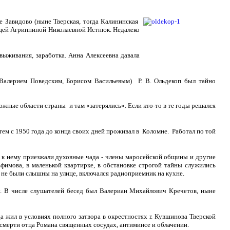
 Завидово (ныне Тверская, тогда Калининская
ницей Агриппиной Николаевной Истнюк. Недалеко
выживания, заработка. Анна Алексеевна давала
Валерием Поведским, Борисом Васильевым) Р. В. Ольдекоп был тайно
жные области страны и там «затерялись». Если кто-то в те годы решался
тем с 1950 года до конца своих дней проживал в Коломне. Работал по той
 к нему приезжали духовные чада - члены маросейской общины и другие
имова, в маленькой квартирке, в обстановке строгой тайны служились
не были слышны на улице, включался радиоприемник на кухне.
. В числе слушателей бесед был Валериан Михайлович Кречетов, ныне
 жил в условиях полного затвора в окрестностях г. Кувшинова Тверской
 смерти отца Романа священных сосудах, антиминсе и облачении.