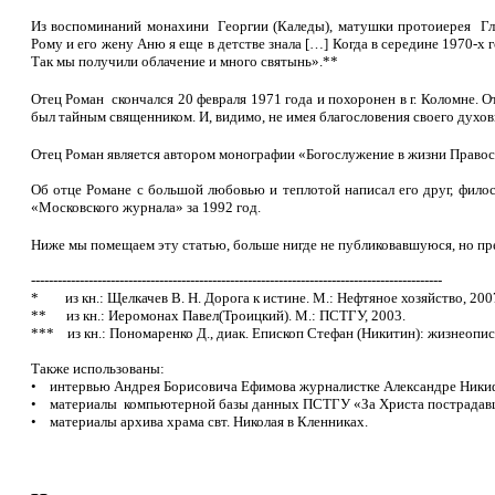
Из воспоминаний монахини Георгии (Каледы), матушки протоиерея Гл
Рому и его жену Аню я еще в детстве знала […] Когда в середине 1970-х г
Так мы получили облачение и много святынь».**
Отец Роман скончался 20 февраля 1971 года и похоронен в г. Коломне. 
был тайным священником. И, видимо, не имея благословения своего духов
Отец Роман является автором монографии «Богослужение в жизни Правос
Об отце Романе с большой любовью и теплотой написал его друг, фило
«Московского журнала» за 1992 год.
Ниже мы помещаем эту статью, больше нигде не публиковавшуюся, но п
---------------------------------------------------------------------------------------------
* из кн.: Щелкачев В. Н. Дорога к истине. М.: Нефтяное хозяйство, 200
** из кн.: Иеромонах Павел(Троицкий). М.: ПСТГУ, 2003.
*** из кн.: Пономаренко Д., диак. Епископ Стефан (Никитин): жизнеопис
Также использованы:
• интервью Андрея Борисовича Ефимова журналистке Александре Никиф
• материалы компьютерной базы данных ПСТГУ «За Христа пострада
• материалы архива храма свт. Николая в Кленниках.