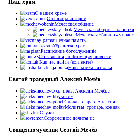
Наш храм
О нашем храме
Страницы истории
Мечевская община
Мечевская община - клирики
Мечевская община - миряне
Вечная память
Убранство храма
Расписание богослужений
Объявления, информация, новости
Как нас найти (контакты)
Наша книжная полка
Святой праведный Алексий Мечёв
О св. прав. Алексии Мечёве
Житие
Слова св. прав. Алексия
Молитвы, тропарь, кондак
Служба
Cовременное почитание
Священномученик Сергий Мечёв