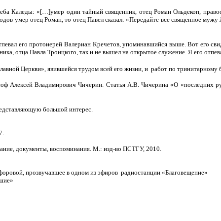
еба Каледы: «[…]умер один тайный священник, отец Роман Ольдекоп, прав
одов умер отец Роман, то отец Павел сказал: «Передайте все священное мужу Л
Отпевал его протоиерей Валериан Кречетов, упоминавшийся выше. Вот его сви
ника, отца Павла Троицкого, так и не вышел на открытое служение. Я его отп
лавной Церкви», явившейся трудом всей его жизни, и работ по тринитарному 
соф Алексей Владимирович Чичерин. Статья А.В. Чичерина «О «последних р
редставляющую большой интерес.
7.
ание, документы, воспоминания. М.: изд-во ПСТГУ, 2010.
оровой, прозвучавшее в одном из эфиров радиостанции «Благовещение»
вшие»