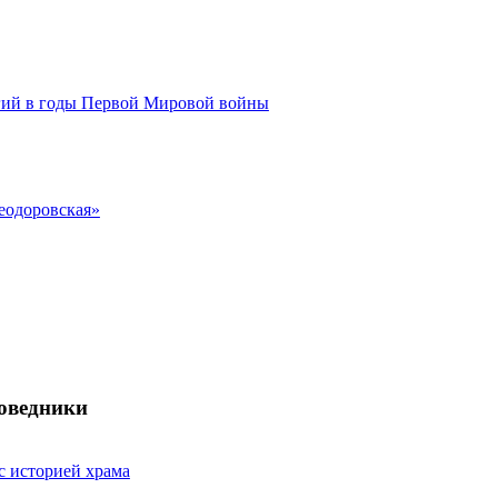
ий в годы Первой Мировой войны
еодоровская»
поведники
с историей храма