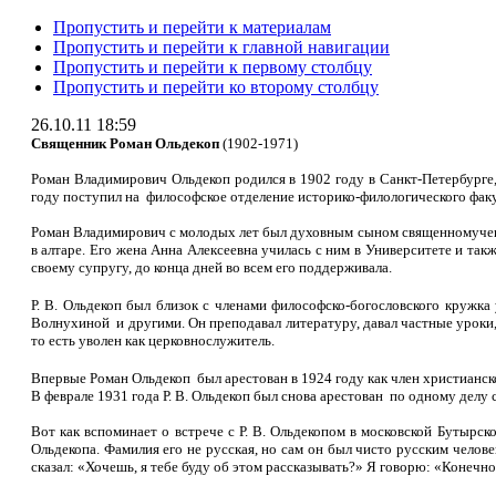
Пропустить и перейти к материалам
Пропустить и перейти к главной навигации
Пропустить и перейти к первому столбцу
Пропустить и перейти ко второму столбцу
26.10.11 18:59
Священник Роман Ольдекоп
(1902-1971)
Роман Владимирович Ольдекоп родился в 1902 году в Санкт-Петербурге
году поступил на философское отделение историко-филологического факу
Роман Владимирович с молодых лет был духовным сыном священномученик
в алтаре. Его жена Анна Алексеевна училась с ним в Университете и т
своему супругу, до конца дней во всем его поддерживала.
Р. В. Ольдекоп был близок с членами философско-богословского кружка 
Волнухиной и другими. Он преподавал литературу, давал частные уроки,
то есть уволен как церковнослужитель.
Впервые Роман Ольдекоп был арестован в 1924 году как член христианско
В феврале 1931 года Р. В. Ольдекоп был снова арестован по одному де
Вот как вспоминает о встрече с Р. В. Ольдекопом в московской Бутырс
Ольдекопа. Фамилия его не русская, но сам он был чисто русским челов
сказал: «Хочешь, я тебе буду об этом рассказывать?» Я говорю: «Конечно