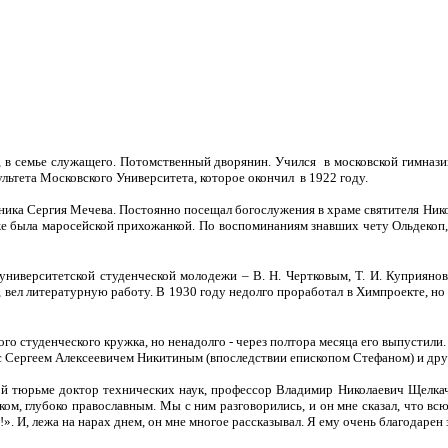
, в семье служащего. Потомственный дворянин. Учился в московской гимнази
льтета Московского Университета, которое окончил в 1922 году.
а Сергия Мечева. Постоянно посещал богослужения в храме святителя Никол
акже была маросейской прихожанкой. По воспоминаниям знавших чету Ольдекоп
университетской студенческой молодежи – В. Н. Чертковым, Т. И. Куприяново
 вел литературную работу. В 1930 году недолго проработал в Химпроекте, но
го студенческого кружка, но ненадолго - через полтора месяца его выпустили.
лу с Сергеем Алексеевичем Никитиным (впоследствии епископом Стефаном) и д
кой тюрьме доктор технических наук, профессор Владимир Николаевич Щелка
еком, глубоко православным. Мы с ним разговорились, и он мне сказал, что 
!». И, лежа на нарах днем, он мне многое рассказывал. Я ему очень благодаре