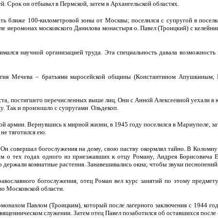
й. Срок он отбывал в Пермской, затем в Архангельской областях.
 ближе 100-километровой зоны от Москвы; поселился с супругой в поселке
сле иеромонах московского Данилова монастыря о. Павел (Троицкий) с келей
мался научной организацией труда. Эта специальность давала возможность 
ргия Мечева – братьями маросейской общины (Константином Апушкиным, 
та, постигшего перечисленных выше лиц. Они с Анной Алексеевной уехали в ю
ху. Так и произошло с супругами Ольдекоп.
й армии. Вернувшись к мирной жизни, в 1945 году поселился в Мариуполе, за
 не тяготился ею.
 Он совершал богослужения на дому, свою паству окормлял тайно. В Коломну
м о тех годах одного из приезжавших к отцу Роману, Андрея Борисовича Еф
 держали комнатные растения. Занавешивались окна; чтобы звуки песнопений 
вославного богослужения, отец Роман вел курс занятий по этому предмету
во Московской области.
монахом Павлом (Троицким), который после лагерного заключения с 1944 года
священническом служении. Затем отец Павел позаботился об оставшихся после